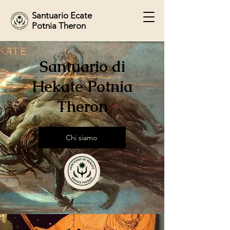
Santuario Ecate
Potnia Theron
Santuario di
Hekate Potnia
Theron
Chi siamo