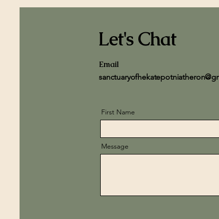
Let's Chat
Email
sanctuaryofhekatepotniatheron@g
First Name
Message