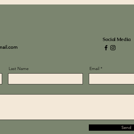
Social Media
mail.com
Last Name
Email
Send