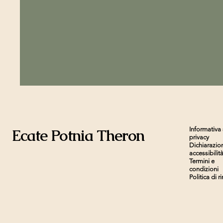
Ecate Potnia Theron
Informativa 
privacy
Dichiarazio
accessibilit
Termini e
condizioni
Politica di 