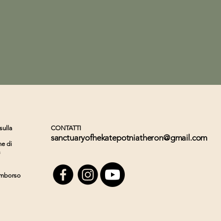
sulla
CONTATTI
sanctuaryofhekatepotniatheron@gmail.com
ne di
à
rimborso