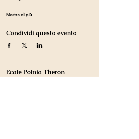
Mostra di più
Condividi questo evento
Ecate Potnia Theron
CONTATTI
sanctuaryofhekatepotniatheron@g
mail.com