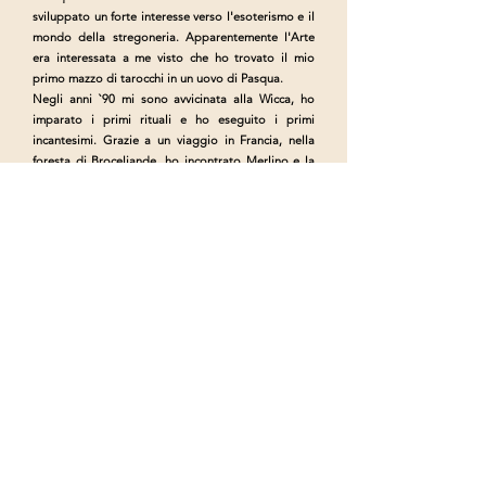
sviluppato un forte interesse verso l'esoterismo e il
mondo della stregoneria. Apparentemente l'Arte
era interessata a me visto che ho trovato il mio
primo mazzo di tarocchi in un uovo di Pasqua.
Negli anni `90 mi sono avvicinata alla Wicca, ho
imparato i primi rituali e ho eseguito i primi
incantesimi. Grazie a un viaggio in Francia, nella
foresta di Broceliande, ho incontrato Merlino e la
Dama del Lago ed è nato il mio interesse per il
mondo Celtico, che rappresenta la seconda parte
della mia anima. Del resto, sono nata in Lombardia
e vivo a Parigi, non ci si poteva aspettare altro da
me che un approccio gallo-romano all'universo.
Negli anni ho letto di tutto, da Crowley ai Grimori,
dalla Gimbutas, Frazer e Murray ai testi filosofici
greci.
Dopo anni passati studiando greco, latino e
archeologia classica all'Università mi sono
innamorata dell'iconografia e dell'iconologia per
cui ho deciso di darmi alla Storia dell'Arte,
imparando a comprendere il potere delle immagini
e dei simboli e come essi viaggino attraverso i
secoli.