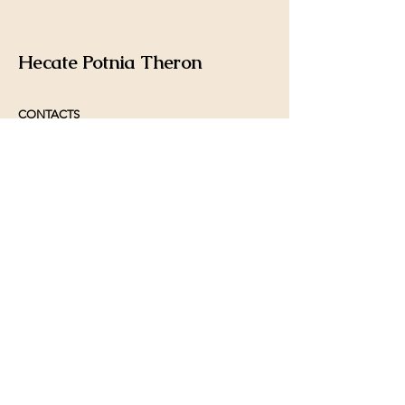
Hecate Potnia Theron
CONTACTS
sanctuaryofhekatepotniatheron@g
mail.com
Privacy Policy
Accessibility Statement
Terms and conditions
Refund Policy
Stay Connected with Us